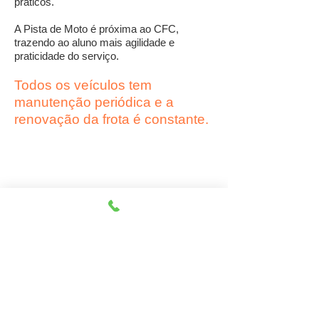
práticos.
A Pista de Moto é próxima ao CFC,
trazendo ao aluno mais agilidade e
praticidade do serviço.
Todos os veículos tem
Palio
manutenção periódica e a
Fiat
renovação
da frota é constante.
1/4
Horários de Atendimento:
De segunda a sexta das 8hs às
12hs e 13:15hs às 18hs.